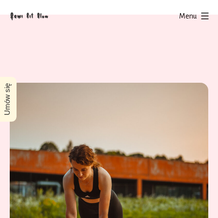
Przejdź
Menu
do
Femi
treści
Fit
Flow
Umów się