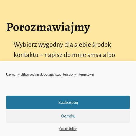
Porozmawiajmy
Wybierz wygodny dla siebie środek
kontaktu – napisz do mnie smsa albo
zostaw wiadomość na Instagramie.
Będę też czekać na Twój telefon – nie
Używamy plików cookies do optymalizacji tej strony internetowej
przejmuj się jednak jeśli nie odbiorę – na
pewno oddzwonię!
Zaakceptuj
Odmów
Cookie Policy